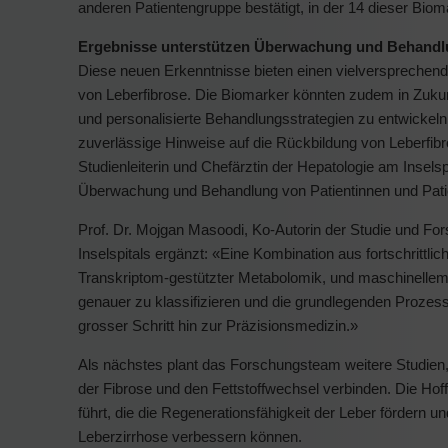
anderen Patientengruppe bestätigt, in der 14 dieser Bioma
Ergebnisse unterstützen Überwachung und Behandl
Diese neuen Erkenntnisse bieten einen vielversprechen
von Leberfibrose. Die Biomarker könnten zudem in Zukun
und personalisierte Behandlungsstrategien zu entwicke
zuverlässige Hinweise auf die Rückbildung von Leberfibro
Studienleiterin und Chefärztin der Hepatologie am Inselspi
Überwachung und Behandlung von Patientinnen und Patie
Prof. Dr. Mojgan Masoodi, Ko-Autorin der Studie und Fors
Inselspitals ergänzt: «Eine Kombination aus fortschrittl
Transkriptom-gestützter Metabolomik, und maschinellem
genauer zu klassifizieren und die grundlegenden Prozes
grosser Schritt hin zur Präzisionsmedizin.»
Als nächstes plant das Forschungsteam weitere Studien
der Fibrose und den Fettstoffwechsel verbinden. Die H
führt, die die Regenerationsfähigkeit der Leber fördern un
Leberzirrhose verbessern können.