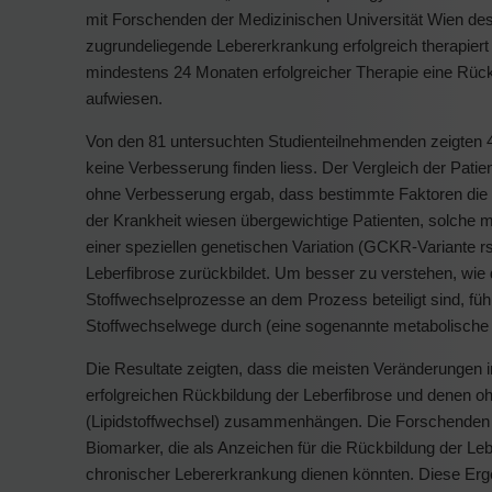
mit Forschenden der Medizinischen Universität Wien des
zugrundeliegende Lebererkrankung erfolgreich therapier
mindestens 24 Monaten erfolgreicher Therapie eine Rück
aufwiesen.
Von den 81 untersuchten Studienteilnehmenden zeigten 4
keine Verbesserung finden liess. Der Vergleich der Patie
ohne Verbesserung ergab, dass bestimmte Faktoren die 
der Krankheit wiesen übergewichtige Patienten, solche mi
einer speziellen genetischen Variation (GCKR-Variante rs
Leberfibrose zurückbildet. Um besser zu verstehen, wie 
Stoffwechselprozesse an dem Prozess beteiligt sind, führ
Stoffwechselwege durch (eine sogenannte metabolische 
Die Resultate zeigten, dass die meisten Veränderungen 
erfolgreichen Rückbildung der Leberfibrose und denen o
(Lipidstoffwechsel) zusammenhängen. Die Forschenden iden
Biomarker, die als Anzeichen für die Rückbildung der Lebe
chronischer Lebererkrankung dienen könnten. Diese Erg