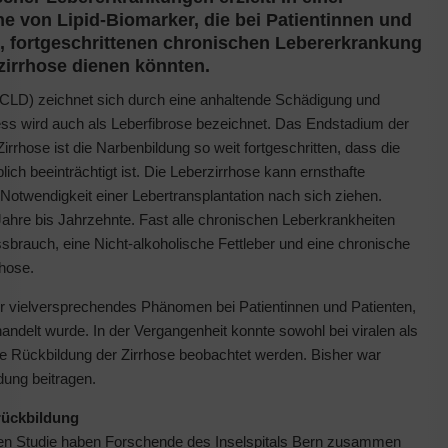
ihe von Lipid-Biomarker, die bei Patientinnen und
n, fortgeschrittenen chronischen Lebererkrankung
rzirrhose dienen könnten.
ACLD) zeichnet sich durch eine anhaltende Schädigung und
s wird auch als Leberfibrose bezeichnet. Das Endstadium der
irrhose ist die Narbenbildung so weit fortgeschritten, dass die
lich beeinträchtigt ist. Die Leberzirrhose kann ernsthafte
otwendigkeit einer Lebertransplantation nach sich ziehen.
Jahre bis Jahrzehnte. Fast alle chronischen Leberkrankheiten
sbrauch, eine Nicht-alkoholische Fettleber und eine chronische
rhose.
ber vielversprechendes Phänomen bei Patientinnen und Patienten,
ndelt wurde. In der Vergangenheit konnte sowohl bei viralen als
ne Rückbildung der Zirrhose beobachtet werden. Bisher war
dung beitragen.
rückbildung
ichten Studie haben Forschende des Inselspitals Bern zusammen