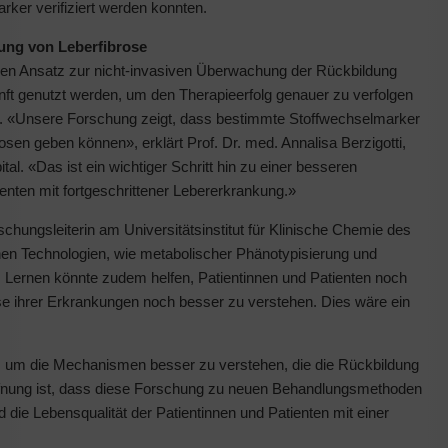
rker verifiziert werden konnten.
ung von Leberfibrose
den Ansatz zur nicht-invasiven Überwachung der Rückbildung
ft genutzt werden, um den Therapieerfolg genauer zu verfolgen
ln. «Unsere Forschung zeigt, dass bestimmte Stoffwechselmarker
sen geben können», erklärt Prof. Dr. med. Annalisa Berzigotti,
tal. «Das ist ein wichtiger Schritt hin zu einer besseren
nten mit fortgeschrittener Lebererkrankung.»
chungsleiterin am Universitätsinstitut für Klinische Chemie des
ichen Technologien, wie metabolischer Phänotypisierung und
 Lernen könnte zudem helfen, Patientinnen und Patienten noch
se ihrer Erkrankungen noch besser zu verstehen. Dies wäre ein
, um die Mechanismen besser zu verstehen, die die Rückbildung
offnung ist, dass diese Forschung zu neuen Behandlungsmethoden
d die Lebensqualität der Patientinnen und Patienten mit einer