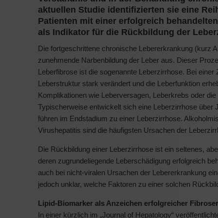
aktuellen Studie identifizierten sie eine Re
Patienten mit einer erfolgreich behandelte
als Indikator für die Rückbildung der Lebe
Die fortgeschrittene chronische Lebererkrankung (kurz 
zunehmende Narbenbildung der Leber aus. Dieser Prozes
Leberfibrose ist die sogenannte Leberzirrhose. Bei einer Z
Leberstruktur stark verändert und die Leberfunktion erheb
Komplikationen wie Leberversagen, Leberkrebs oder die N
Typischerweise entwickelt sich eine Leberzirrhose über 
führen im Endstadium zu einer Leberzirrhose. Alkoholmis
Virushepatitis sind die häufigsten Ursachen der Leberzir
Die Rückbildung einer Leberzirrhose ist ein seltenes, a
deren zugrundeliegende Leberschädigung erfolgreich beha
auch bei nicht-viralen Ursachen der Lebererkrankung ei
jedoch unklar, welche Faktoren zu einer solchen Rückbil
Lipid-Biomarker als Anzeichen erfolgreicher Fibrose
In einer kürzlich im „Journal of Hepatology“ veröffentl