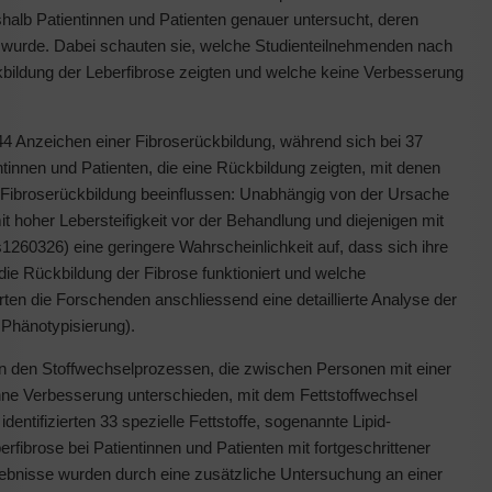
halb Patientinnen und Patienten genauer untersucht, deren
t wurde. Dabei schauten sie, welche Studienteilnehmenden nach
bildung der Leberfibrose zeigten und welche keine Verbesserung
4 Anzeichen einer Fibroserückbildung, während sich bei 37
ntinnen und Patienten, die eine Rückbildung zeigten, mit denen
Fibroserückbildung beeinflussen: Unabhängig von der Ursache
t hoher Lebersteifigkeit vor der Behandlung und diejenigen mit
1260326) eine geringere Wahrscheinlichkeit auf, dass sich ihre
die Rückbildung der Fibrose funktioniert und welche
ten die Forschenden anschliessend eine detaillierte Analyse der
Phänotypisierung).
in den Stoffwechselprozessen, die zwischen Personen mit einer
hne Verbesserung unterschieden, mit dem Fettstoffwechsel
tifizierten 33 spezielle Fettstoffe, sogenannte Lipid-
rfibrose bei Patientinnen und Patienten mit fortgeschrittener
ebnisse wurden durch eine zusätzliche Untersuchung an einer