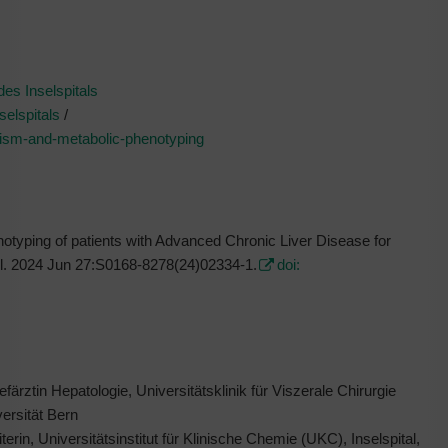
des Inselspitals
selspitals
/
olism-and-metabolic-phenotyping
typing of patients with Advanced Chronic Liver Disease for
tol. 2024 Jun 27:S0168-8278(24)02334-1.
doi:
efärztin Hepatologie, Universitätsklinik für Viszerale Chirurgie
versität Bern
in, Universitätsinstitut für Klinische Chemie (UKC), Inselspital,