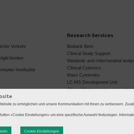
Research Services
licher Verkehr
Biobank Bern
Clinical Study Support
glichkeiten
Metabolic and mitochondrial anal
Clinical Cytomics
ionsplan Inselspital
Mass Cytometry
LC-MS Development Unit
Clinical Metabolomics and Lipido
bsite
Website zu ermöglichen und unsere Kommunikation mit Ihnen zu verbessern. Zusä
utton «Cookie Einstellungen» um eine spezifische Auswahl festzulegen. Informat
mer
Datenschutz
Sitemap
ieren
Cookie Einstellungen