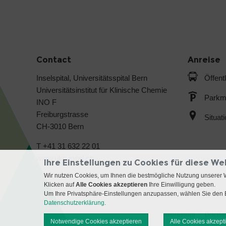
Contact
Anreise
Inselspital, Universitätsspital Bern
Öffent
Universitätsinstitut für Klinische Chemie
Parkmö
INO F
Freiburgstrasse
Situat
CH-3010 Bern
T +41 31 632 22 01
www.ukc.insel.ch
Ihre Einstellungen zu Cookies für diese We
Wir nutzen Cookies, um Ihnen die bestmögliche Nutzung unserer 
Klicken auf
Alle Cookies akzeptieren
Ihre Einwilligung geben.
Um Ihre Privatsphäre-Einstellungen anzupassen, wählen Sie den B
Datenschutzerklärung.
Impressum
Disclai
Notwendige Cookies akzeptieren
Alle Cookies akzept