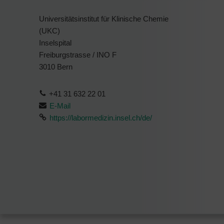
Universitätsinstitut für Klinische Chemie
(UKC)
Inselspital
Freiburgstrasse / INO F
3010 Bern
+41 31 632 22 01
E-Mail
https://labormedizin.insel.ch/de/