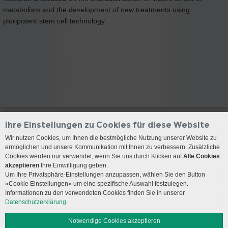
metabolism and the development of new treatments using
pluripotent stem cell technology.
Ihre Einstellungen zu Cookies für diese Website
Contact
Wir nutzen Cookies, um Ihnen die bestmögliche Nutzung unserer Website zu
ermöglichen und unsere Kommunikation mit Ihnen zu verbessern. Zusätzliche
Anreise
Cookies werden nur verwendet, wenn Sie uns durch Klicken auf
Alle Cookies
akzeptieren
Ihre Einwilligung geben.
Um Ihre Privatsphäre-Einstellungen anzupassen, wählen Sie den Button
Research Services
«Cookie Einstellungen» um eine spezifische Auswahl festzulegen.
Informationen zu den verwendeten Cookies finden Sie in unserer
Social Media
Datenschutzerklärung.
Notwendige Cookies akzeptieren